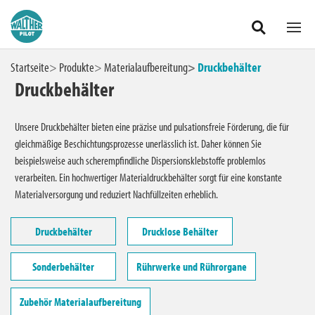
Heimwerker
Zum Hauptinhalt springen
Startseite
Produkte
Materialaufbereitung
Druckbehälter
Materialaufbereitung
Druckbehälter
Druckbehälter
Unsere Druckbehälter bieten eine präzise und pulsationsfreie Förderung, die für
gleichmäßige Beschichtungsprozesse unerlässlich ist. Daher können Sie
Drucklose Behälter
beispielsweise auch scherempfindliche Dispersionsklebstoffe problemlos
verarbeiten. Ein hochwertiger Materialdruckbehälter sorgt für eine konstante
Materialversorgung und reduziert Nachfüllzeiten erheblich.
Sonderbehälter
Druckbehälter
Drucklose Behälter
Rührwerke und Rührorgane
Sonderbehälter
Rührwerke und Rührorgane
Zubehör Materialaufbereitung
Zubehör Materialaufbereitung