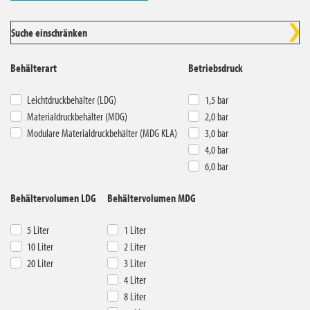
Suche einschränken
Deutschland
Behälterart
Betriebsdruck
Leichtdruckbehälter (LDG)
1,5 bar
Materialdruckbehälter (MDG)
2,0 bar
Modulare Materialdruckbehälter (MDG KLA)
3,0 bar
4,0 bar
6,0 bar
Behältervolumen LDG
Behältervolumen MDG
5 Liter
1 Liter
10 Liter
2 Liter
20 Liter
3 Liter
4 Liter
8 Liter