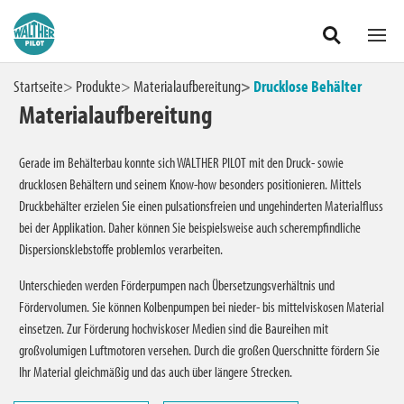
Heimwerker
Zum Hauptinhalt springen
Startseite
Produkte
Materialaufbereitung
Drucklose Behälter
Materialaufbereitung
Materialaufbereitung
Druckbehälter
Gerade im Behälterbau konnte sich WALTHER PILOT mit den Druck- sowie
drucklosen Behältern und seinem Know-how besonders positionieren. Mittels
Drucklose Behälter
Druckbehälter erzielen Sie einen pulsationsfreien und ungehinderten Materialfluss
bei der Applikation. Daher können Sie beispielsweise auch scherempfindliche
Dispersionsklebstoffe problemlos verarbeiten.
Sonderbehälter
Unterschieden werden Förderpumpen nach Übersetzungsverhältnis und
Rührwerke und Rührorgane
Fördervolumen. Sie können Kolbenpumpen bei nieder- bis mittelviskosen Material
einsetzen. Zur Förderung hochviskoser Medien sind die Baureihen mit
großvolumigen Luftmotoren versehen. Durch die großen Querschnitte fördern Sie
Zubehör Materialaufbereitung
Ihr Material gleichmäßig und das auch über längere Strecken.