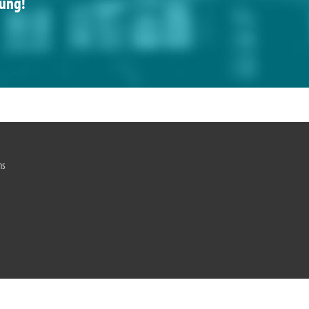
sung!
ns