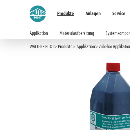
Produkte
Anlagen
Service
Applikation
Materialaufbereitung
Systemkompon
Hauptinhalt springen
Zur Suche springen
Zur Hauptnavigation springen
WALTHER PILOT
Produkte
Applikation
Zubehör Applikatio