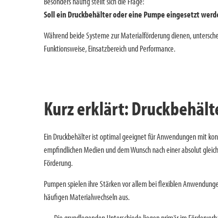
Besonders häufig stellt sich die Frage:
Soll ein Druckbehälter oder eine Pumpe eingesetzt werd
Während beide Systeme zur Materialförderung dienen, unterscheid
Funktionsweise, Einsatzbereich und Performance.
Kurz erklärt: Druckbehäl
Ein Druckbehälter ist optimal geeignet für Anwendungen mit ko
empfindlichen Medien und dem Wunsch nach einer absolut gleich
Förderung.
Pumpen spielen ihre Stärken vor allem bei flexiblen Anwendung
häufigen Materialwechseln aus.
→
Die grundlegenden Unterschiede liegen primär im Förderverha