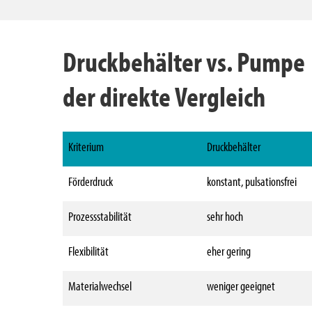
Druckbehälter vs. Pumpe
der direkte Vergleich
Kriterium
Druckbehälter
Förderdruck
konstant, pulsationsfrei
Prozessstabilität
sehr hoch
Flexibilität
eher gering
Materialwechsel
weniger geeignet