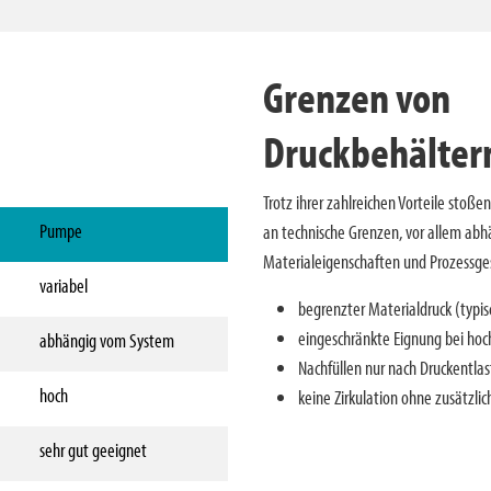
Grenzen von
Druckbehälter
Trotz ihrer zahlreichen Vorteile sto
Pumpe
an technische Grenzen, vor allem ab
Materialeigenschaften und Prozessge
variabel
begrenzter Materialdruck (typisc
eingeschränkte Eignung bei ho
abhängig vom System
Nachfüllen nur nach Druckentla
hoch
keine Zirkulation ohne zusätzl
sehr gut geeignet