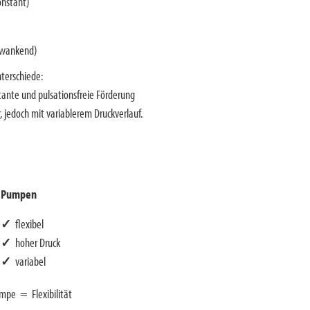
nstant)
hwankend)
nterschiede:
ante und pulsationsfreie Förderung
, jedoch mit variablerem Druckverlauf.
Pumpen
✓
flexibel
✓
hoher Druck
✓
variabel
pe = Flexibilität