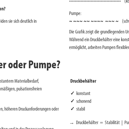
------------------------------------
(ko
en?
Pumpe:
en sie sich deutlich in
~ ~~~ ~~ ~~~~ ~~~ ~
(sc
Die Grafik zeigt die grundlegenden U
Während ein Druckbehälter eine konst
ermöglicht, arbeiten Pumpen flexibler
ter oder Pumpe?
nstantem Materialbedarf,
Druckbehälter
mäßigen, pulsationsfreien
✓
konstant
✓
schonend
en, höheren Druckanforderungen oder
✓
stabil
→ Druckbehälter = Stabilität | Pum
lten und in der Prozessauslegung.