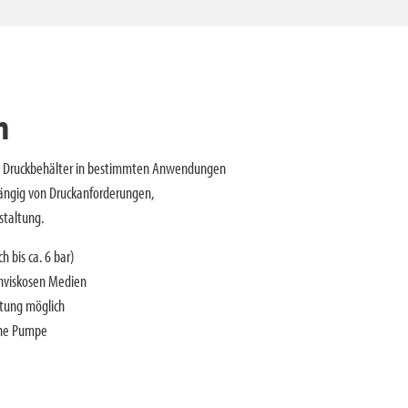
n
ßen Druckbehälter in bestimmten Anwendungen
hängig von Druckanforderungen,
staltung.
h bis ca. 6 bar)
chviskosen Medien
stung möglich
iche Pumpe