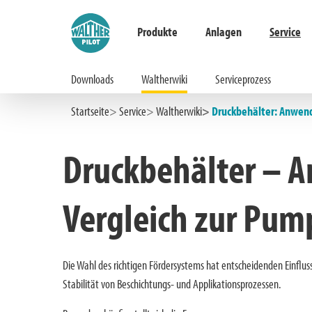
Produkte
Anlagen
Service
Downloads
Waltherwiki
Serviceprozess
Hauptinhalt springen
Zur Suche springen
Zur Hauptnavigation springen
Startseite
Service
Waltherwiki
Druckbehälter: Anwend
Druckbehälter – A
Vergleich zur Pum
Die Wahl des richtigen Fördersystems hat entscheidenden Einfluss 
Stabilität von Beschichtungs- und Applikationsprozessen.