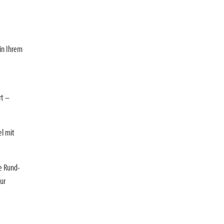
 in Ihrem
rt –
el mit
e Rund-
ur