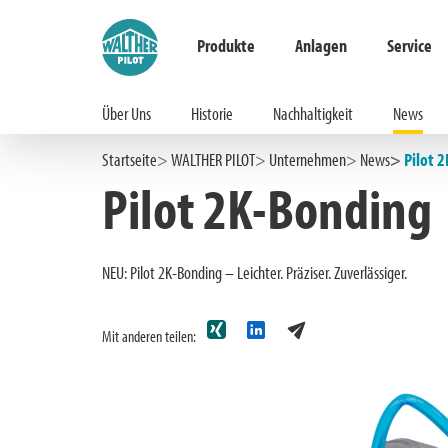
Produkte
Anlagen
Service
Über Uns
Historie
Nachhaltigkeit
News
Hauptinhalt springen
Zur Suche springen
Zur Hauptnavigation springen
Startseite
WALTHER PILOT
Unternehmen
News
Pilot 
Pilot 2K-Bonding
NEU: Pilot 2K-Bonding – Leichter. Präziser. Zuverlässiger.
Mit anderen teilen: