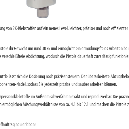
ng von 2K-Klebstoffen auf ein neues Level: leichter, präziser und noch effizienter
 Pistole ihr Gewicht um rund 30 % und ermöglicht ein ermüdungsfreies Arbeiten bei
e verschleißfreie Abdichtung, wodurch die Pistole dauerhaft zuverlässig funktionie
ttle lässt sich die Dosierung noch präziser steuern. Der überarbeitete Abzugsheb
nenten-Nadel, sodass Sie jederzeit präzise und sauber arbeiten können.
persionsklebstoffe im Außenmischverfahren exakt und reproduzierbar. Die präzis
ermöglichen Mischungsverhältnisse von ca. 4:1 bis 12:1 und machen die Pistole z
ffauftrag neu erleben!