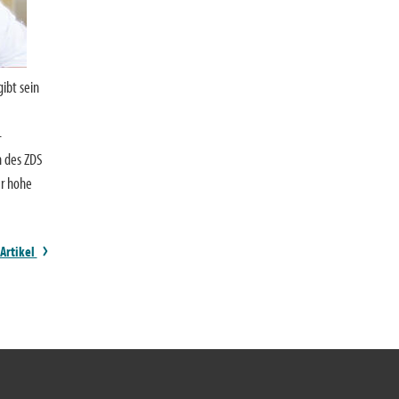
gibt sein
-
n des ZDS
er hohe
 Artikel