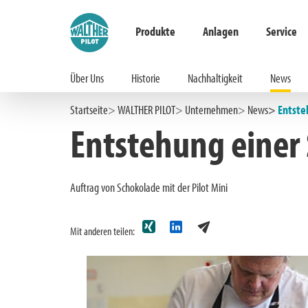
Produkte
Anlagen
Service
Über Uns
Historie
Nachhaltigkeit
News
Hauptinhalt springen
Zur Suche springen
Zur Hauptnavigation springen
Startseite
WALTHER PILOT
Unternehmen
News
Entste
Entstehung einer
Auftrag von Schokolade mit der Pilot Mini
Mit anderen teilen: